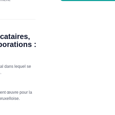
ataires,
borations :
gal dans lequel se
.
ment œuvre pour la
bruxelloise.